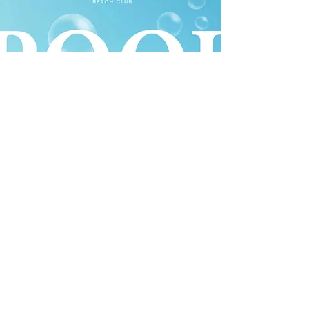
Weekly Pool Party
Nami Beach Club
Địa chỉ:
Khu du lịch Xuân Thiều, đường Nguyễn Tất Thành,