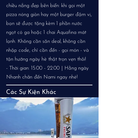
chiều nắng đẹp bên biển: khi gọi một
pizza nóng giòn hay một burger đậm vị,
bạn sẽ được tặng kèm 1 phần nước
ngọt có ga hoặc 1 chai Aquafina mát
lạnh. Không cần săn deal, không cần
nhập code, chỉ cần đến - gọi món - và
tận hưởng ngày hè thật trọn vẹn thôi!
- Thời gian: 15:00 - 22:00 | Hằng ngày
Nhanh chân đến Nami ngay nhé!
Các Sự Kiện Khác