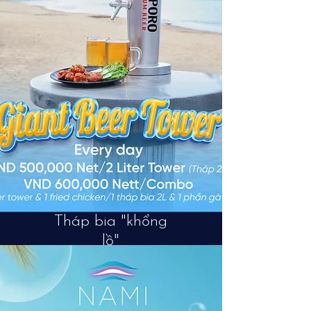
Tháp bia "khổng
lồ"