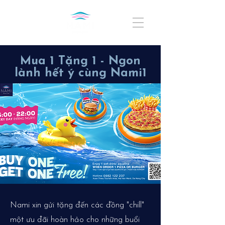
Mua 1 Tặng 1 - Ngon
lành hết ý cùng Nami1
Nami xin gửi tặng đến các đồng "chill"
một ưu đãi hoàn hảo cho những buổi